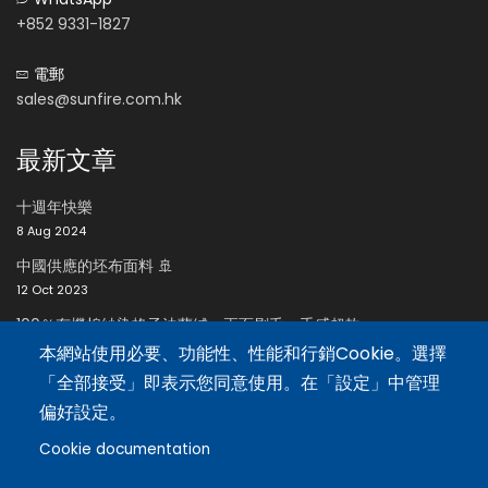
+852 9331-1827
電郵
sales@sunfire.com.hk
最新文章
十週年快樂
8 Aug 2024
中國供應的坯布面料 🚢
12 Oct 2023
100％有機棉紗染格子法蘭絨，兩面刷毛，手感超軟
24 Oct 2023
本網站使用必要、功能性、性能和行銷Cookie。選擇
「全部接受」即表示您同意使用。在「設定」中管理
招聘區
偏好設定。
Cookie documentation
招聘