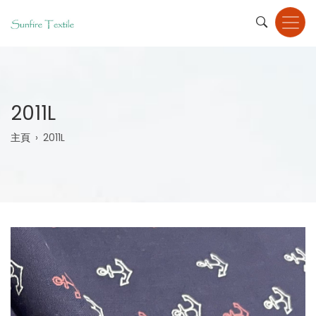
Skip
to
main
content
2011L
Breadcrumb
主頁
2011L