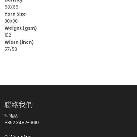
68X68
Yarn Size
30X30
Weight (gsm)
102
Width (inch)
57/58
聯絡我們
電話
+852 3482-6610
WhatsApp