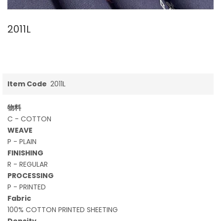
2011L
Item Code
2011L
物料
C - COTTON
WEAVE
P - PLAIN
FINISHING
R - REGULAR
PROCESSING
P - PRINTED
Fabric
100% COTTON PRINTED SHEETING
Density