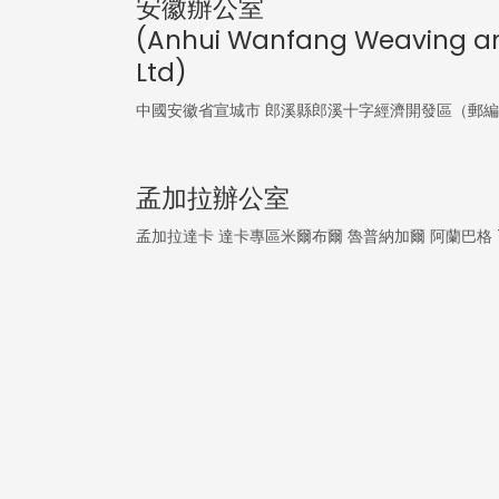
安徽辦公室
(Anhui Wanfang Weaving an
Ltd)
中國安徽省宣城市 郎溪縣郎溪十字經濟開發區（郵編：2
孟加拉辦公室
孟加拉達卡 達卡專區米爾布爾 魯普納加爾 阿蘭巴格 7號門