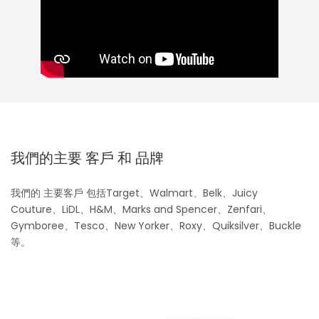
我們的主要 客戶 和 品牌
我們的 主要客戶 包括Target、Walmart、Belk、Juicy
Couture、LiDL、H&M、Marks and Spencer、Zenfari、
Gymboree、Tesco、New Yorker、Roxy、Quiksilver、Buckle
等。