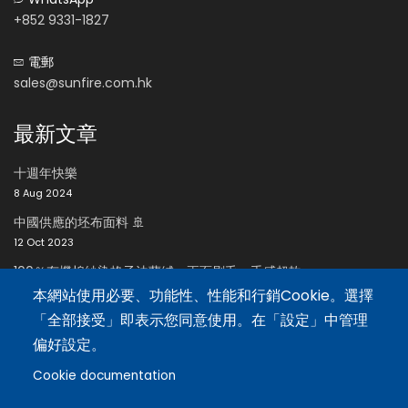
+852 9331-1827
電郵
sales@sunfire.com.hk
最新文章
十週年快樂
8 Aug 2024
中國供應的坯布面料 🚢
12 Oct 2023
100％有機棉紗染格子法蘭絨，兩面刷毛，手感超軟
24 Oct 2023
本網站使用必要、功能性、性能和行銷Cookie。選擇
「全部接受」即表示您同意使用。在「設定」中管理
招聘區
偏好設定。
Cookie documentation
招聘