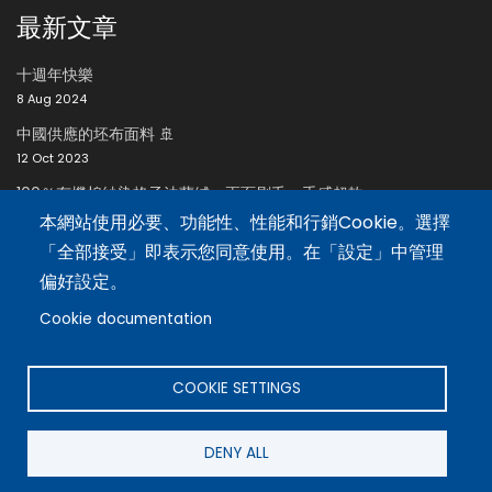
最新文章
十週年快樂
8 Aug 2024
中國供應的坯布面料 🚢
12 Oct 2023
100％有機棉紗染格子法蘭絨，兩面刷毛，手感超軟
24 Oct 2023
本網站使用必要、功能性、性能和行銷Cookie。選擇
「全部接受」即表示您同意使用。在「設定」中管理
招聘區
偏好設定。
Cookie documentation
招聘
語言
COOKIE SETTINGS
English
DENY ALL
繁體中文