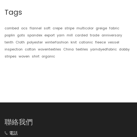
Tags
combed
ocs
flannel
soft
crepe
stripe
multicolor
greige
fabric
poplin
gots
spandex
export
yarn
mill
carded
trade
anniversary
tenth
Cloth
polyester
winterfashion
knit
cationic
fleece
vessel
inspection
cotton
woventextiles
China
textiles
yarndyedfabric
dobby
stripes
woven
shirt
organic
聯絡我們
電話