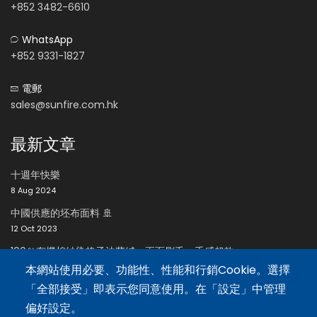
+852 3482-6610
WhatsApp
+852 9331-1827
電郵
sales@sunfire.com.hk
最新文章
十週年快樂
8 Aug 2024
中國供應的坯布面料 🚢
12 Oct 2023
100％有機棉紗染格子法蘭絨，兩面刷毛，手感超軟
24 Oct 2023
本網站使用必要、功能性、性能和行銷Cookie。選擇
「全部接受」即表示您同意使用。在「設定」中管理
招聘區
偏好設定。