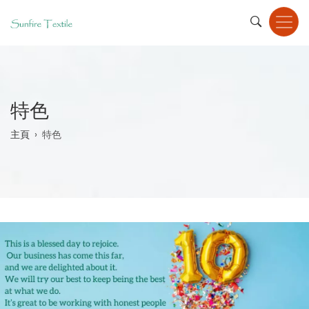
Skip
to
main
content
特色
Breadcrumb
主頁
特色