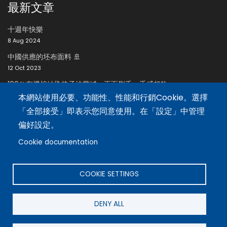
最新文章
十週年快樂
8 Aug 2024
中國供應的坯布面料 🚢
12 Oct 2023
100％有機棉紗染格子法蘭絨，兩面刷毛，手感超軟
24 Oct 2023
本網站使用必要、功能性、性能和行銷Cookie。選擇
「全部接受」即表示您同意使用。在「設定」中管理
招聘區
偏好設定。
Cookie documentation
招聘
語言
COOKIE SETTINGS
English
DENY ALL
繁體中文