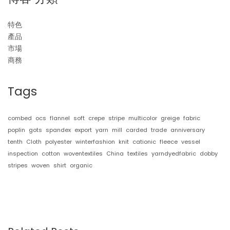
特色
產品
市場
商務
Tags
combed
ocs
flannel
soft
crepe
stripe
multicolor
greige
fabric
poplin
gots
spandex
export
yarn
mill
carded
trade
anniversary
tenth
Cloth
polyester
winterfashion
knit
cationic
fleece
vessel
inspection
cotton
woventextiles
China
textiles
yarndyedfabric
dobby
stripes
woven
shirt
organic